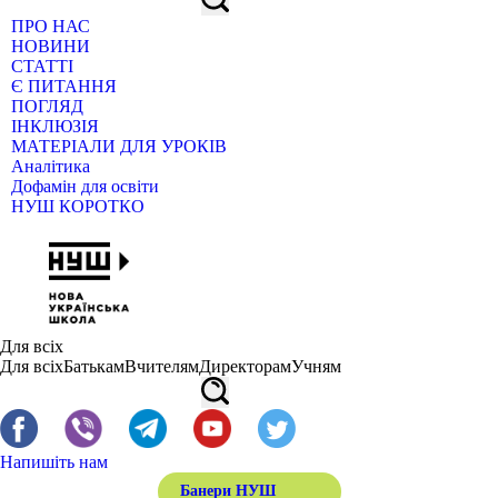
ПРО НАС
НОВИНИ
СТАТТІ
Є ПИТАННЯ
ПОГЛЯД
ІНКЛЮЗІЯ
МАТЕРІАЛИ ДЛЯ УРОКІВ
Аналітика
Дофамін для освіти
НУШ КОРОТКО
Для всіх
Для всіх
Батькам
Вчителям
Директорам
Учням
Напишіть нам
Банери НУШ