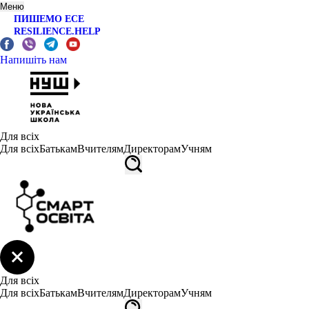
Меню
ПИШЕМО ЕСЕ
RESILIENCE.HELP
Напишіть нам
Для всіх
Для всіх
Батькам
Вчителям
Директорам
Учням
Для всіх
Для всіх
Батькам
Вчителям
Директорам
Учням