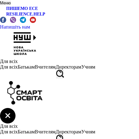
Меню
ПИШЕМО ЕСЕ
RESILIENCE.HELP
Напишіть нам
Для всіх
Для всіх
Батькам
Вчителям
Директорам
Учням
Для всіх
Для всіх
Батькам
Вчителям
Директорам
Учням