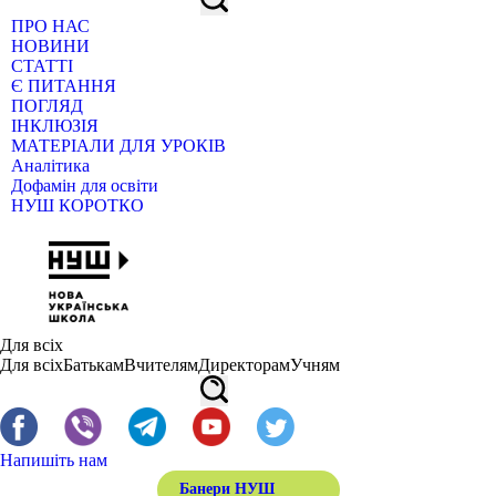
ПРО НАС
НОВИНИ
СТАТТІ
Є ПИТАННЯ
ПОГЛЯД
ІНКЛЮЗІЯ
МАТЕРІАЛИ ДЛЯ УРОКІВ
Аналітика
Дофамін для освіти
НУШ КОРОТКО
Для всіх
Для всіх
Батькам
Вчителям
Директорам
Учням
Напишіть нам
Банери НУШ