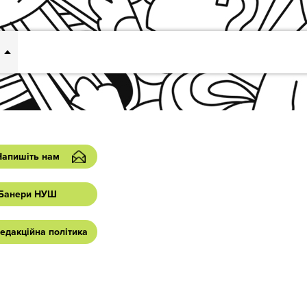
Напишіть нам
Банери НУШ
едакційна політика