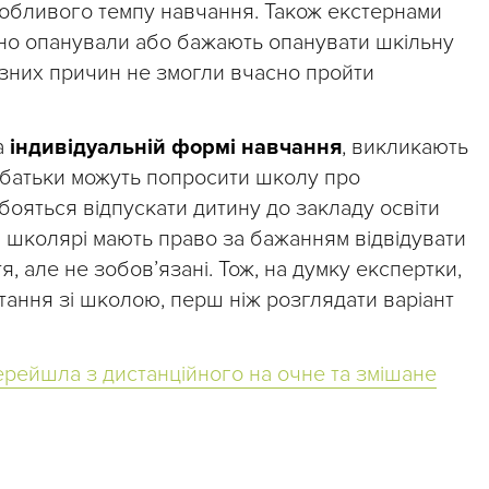
собливого темпу навчання. Також екстернами
рено опанували або бажають опанувати шкільну
різних причин не змогли вчасно пройти
а
індивідуальній формі навчання
, викликають
 батьки можуть попросити школу про
бояться відпускати дитину до закладу освіти
і школярі мають право за бажанням відвідувати
я, але не зобов’язані. Тож, на думку експертки,
итання зі школою, перш ніж розглядати варіант
ерейшла з дистанційного на очне та змішане