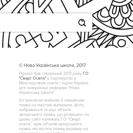
© Нова Українська школа, 2017
Проект був створений 2017 року
ГО
"Смарт Освіта"
у партнерстві з
Міністерством освіти і науки України
для комунікації реформи "Нова
Українська Школа"
Усі виключні майнові й немайнові
права на текстові матеріали, фото,
зображення та інші об’єкти
авторського права, що розміщені на
цьому сайті належать ГО “Смарт
освіта”, крім об’єктів авторського
права, які містять пряму вказівку на