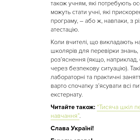
також учням, які потребують о
можуть стати учні, які приско
програму, – або ж, навпаки, з 
атестацію.
Коли вчителі, що викладають н
школярів для перевірки знань,
роз’яснення (якщо, наприклад, 
через безпекову ситуацію). Так
лабораторні та практичні занятт
варто спочатку з’ясувати всі п
екстернату.
Читайте також:
“Тисяча шкіл п
навчання”
.
Слава Україні!