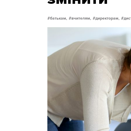
батькам,
вчителям,
директорам,
дис