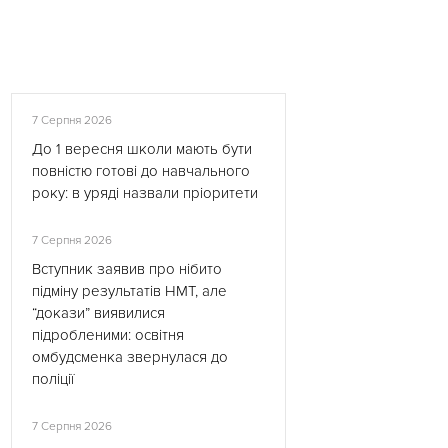
7 Серпня 2026
До 1 вересня школи мають бути
повністю готові до навчального
року: в уряді назвали пріоритети
7 Серпня 2026
Вступник заявив про нібито
підміну результатів НМТ, але
“докази” виявилися
підробленими: освітня
омбудсменка звернулася до
поліції
7 Серпня 2026