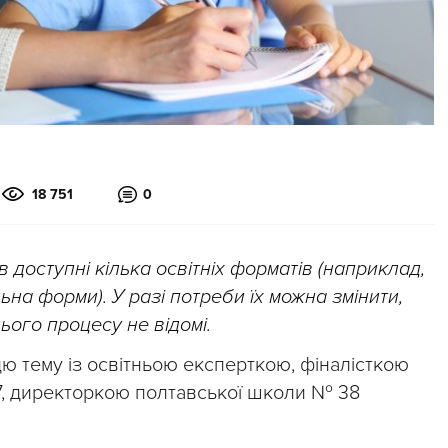
18 751
0
 доступні кілька освітніх форматів (наприклад,
ьна форми). У разі потреби їх можна змінити,
цього процесу не відомі.
ю тему із освітньою експерткою, фіналісткою
017, директоркою полтавської школи № 38