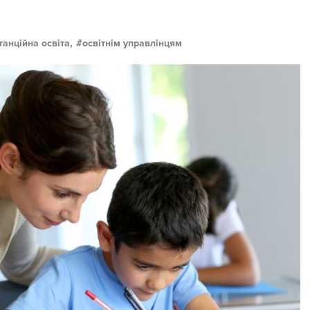
танційна освіта,
освітнім управлінцям