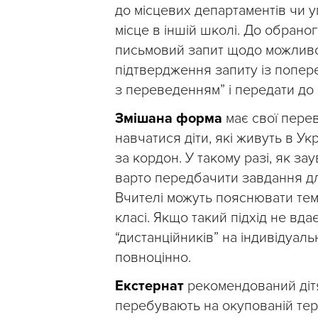
до місцевих департаментів чи у
місце в іншій школі. До обрано
письмовий запит щодо можливос
підтвердження запиту із попере
з переведенням” і передати до
Змішана форма
має свої перев
навчатися діти, які живуть в Ук
за кордон. У такому разі, як з
варто передбачити завдання д
Вчителі можуть пояснювати тему
класі. Якщо такий підхід не вд
“дистанційників” на індивідуал
повноцінно.
Екстернат
рекомендований дітя
перебувають на окупованій терит