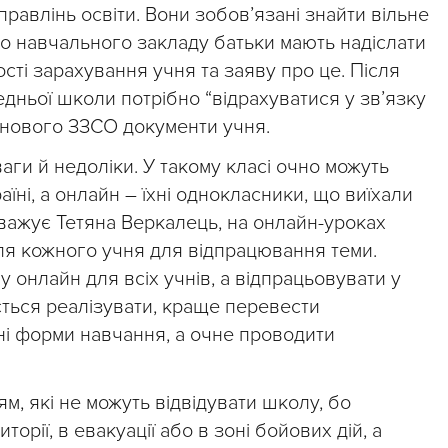
правлінь освіти. Вони зобов’язані знайти вільне
го навчального закладу батьки мають надіслати
ті зарахування учня та заяву про це. Після
дньої школи потрібно “відрахуватися у зв’язку
 нового ЗЗСО документи учня.
аги й недоліки. У такому класі очно можуть
раїні, а онлайн – їхні однокласники, що виїхали
ауважує Тетяна Веркалець, на онлайн-уроках
ля кожного учня для відпрацювання теми.
 онлайн для всіх учнів, а відпрацьовувати у
ається реалізувати, краще перевести
ьні форми навчання, а очне проводити
м, які не можуть відвідувати школу, бо
орії, в евакуації або в зоні бойових дій, а