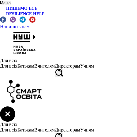
Меню
ПИШЕМО ЕСЕ
RESILIENCE.HELP
Напишіть нам
Для всіх
Для всіх
Батькам
Вчителям
Директорам
Учням
Для всіх
Для всіх
Батькам
Вчителям
Директорам
Учням