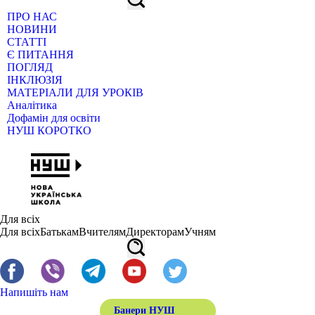
ПРО НАС
НОВИНИ
СТАТТІ
Є ПИТАННЯ
ПОГЛЯД
ІНКЛЮЗІЯ
МАТЕРІАЛИ ДЛЯ УРОКІВ
Аналітика
Дофамін для освіти
НУШ КОРОТКО
Для всіх
Для всіх
Батькам
Вчителям
Директорам
Учням
Напишіть нам
Банери НУШ