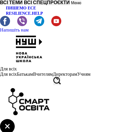
ВСІ ТЕМИ
ВСІ СПЕЦПРОЄКТИ
Меню
ПИШЕМО ЕСЕ
RESILIENCE.HELP
Напишіть нам
Для всіх
Для всіх
Батькам
Вчителям
Директорам
Учням