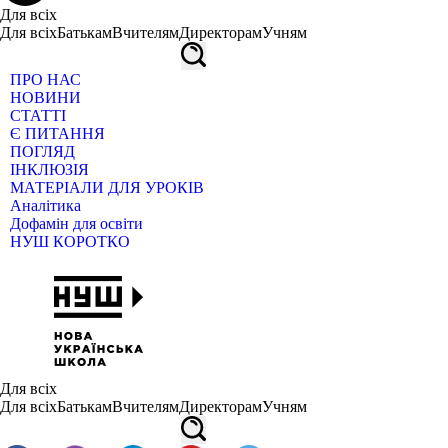
Для всіх
Для всіх
Батькам
Вчителям
Директорам
Учням
ПРО НАС
НОВИНИ
СТАТТІ
Є ПИТАННЯ
ПОГЛЯД
ІНКЛЮЗІЯ
МАТЕРІАЛИ ДЛЯ УРОКІВ
Аналітика
Дофамін для освіти
НУШ КОРОТКО
Для всіх
Для всіх
Батькам
Вчителям
Директорам
Учням