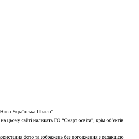
 "Нова Українська Школа"
 на цьому сайті належать ГО “Смарт освіта”, крім об’єктів
користання фото та зображень без погодження з редакцією