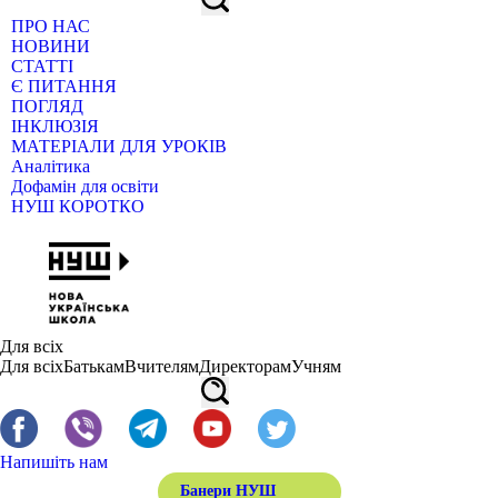
ПРО НАС
НОВИНИ
СТАТТІ
Є ПИТАННЯ
ПОГЛЯД
ІНКЛЮЗІЯ
МАТЕРІАЛИ ДЛЯ УРОКІВ
Аналітика
Дофамін для освіти
НУШ КОРОТКО
Для всіх
Для всіх
Батькам
Вчителям
Директорам
Учням
Напишіть нам
Банери НУШ