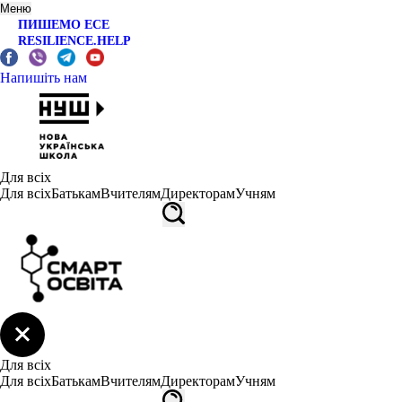
Меню
ПИШЕМО ЕСЕ
RESILIENCE.HELP
Напишіть нам
Для всіх
Для всіх
Батькам
Вчителям
Директорам
Учням
Для всіх
Для всіх
Батькам
Вчителям
Директорам
Учням