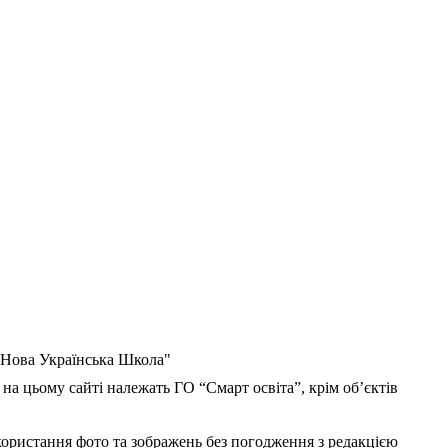
 "Нова Українська Школа"
 на цьому сайті належать ГО “Смарт освіта”, крім об’єктів
користання фото та зображень без погодження з редакцією