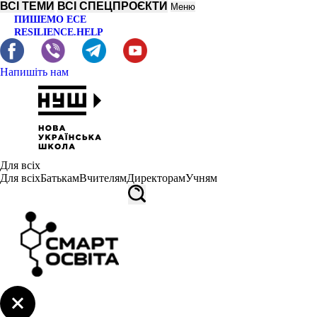
ВСІ ТЕМИ
ВСІ СПЕЦПРОЄКТИ
Меню
ПИШЕМО ЕСЕ
RESILIENCE.HELP
Напишіть нам
Для всіх
Для всіх
Батькам
Вчителям
Директорам
Учням