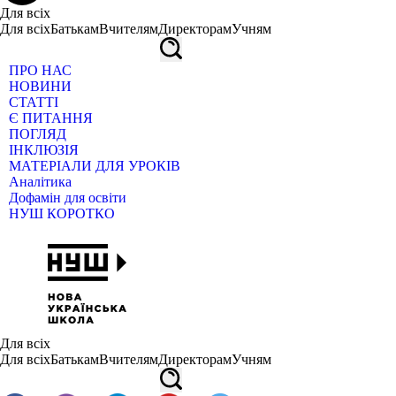
Для всіх
Для всіх
Батькам
Вчителям
Директорам
Учням
ПРО НАС
НОВИНИ
СТАТТІ
Є ПИТАННЯ
ПОГЛЯД
ІНКЛЮЗІЯ
МАТЕРІАЛИ ДЛЯ УРОКІВ
Аналітика
Дофамін для освіти
НУШ КОРОТКО
Для всіх
Для всіх
Батькам
Вчителям
Директорам
Учням