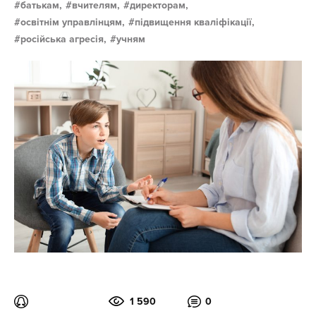
батькам,
вчителям,
директорам,
освітнім управлінцям,
підвищення кваліфікації,
російська агресія,
учням
1 590
0