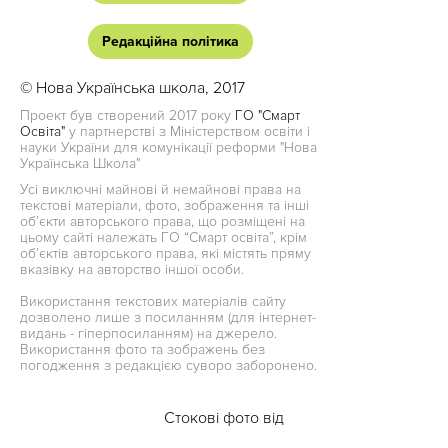
Редакційна політика
© Нова Українська школа, 2017
Проект був створений 2017 року
ГО "Смарт
Освіта"
у партнерстві з Міністерством освіти і
науки України для комунікації реформи "Нова
Українська Школа"
Усі виключні майнові й немайнові права на
текстові матеріали, фото, зображення та інші
об’єкти авторського права, що розміщені на
цьому сайті належать ГО “Смарт освіта”, крім
об’єктів авторського права, які містять пряму
вказівку на авторство іншої особи.
Використання текстових матеріалів сайту
дозволено лише з посиланням (для інтернет-
видань - гіперпосиланням) на джерело.
Використання фото та зображень без
погодження з редакцією суворо заборонено.
Стокові фото від