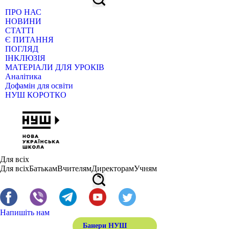
ПРО НАС
НОВИНИ
СТАТТІ
Є ПИТАННЯ
ПОГЛЯД
ІНКЛЮЗІЯ
МАТЕРІАЛИ ДЛЯ УРОКІВ
Аналітика
Дофамін для освіти
НУШ КОРОТКО
Для всіх
Для всіх
Батькам
Вчителям
Директорам
Учням
Напишіть нам
Банери НУШ