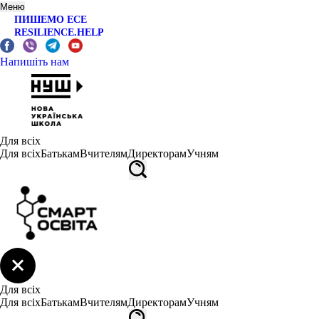
Меню
ПИШЕМО ЕСЕ
RESILIENCE.HELP
Напишіть нам
Для всіх
Для всіх
Батькам
Вчителям
Директорам
Учням
Для всіх
Для всіх
Батькам
Вчителям
Директорам
Учням