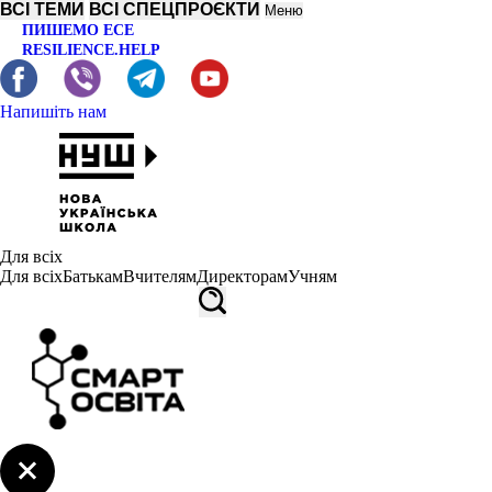
ВСІ ТЕМИ
ВСІ СПЕЦПРОЄКТИ
Меню
ПИШЕМО ЕСЕ
RESILIENCE.HELP
Напишіть нам
Для всіх
Для всіх
Батькам
Вчителям
Директорам
Учням