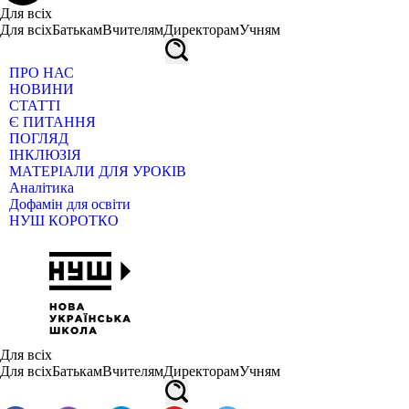
Для всіх
Для всіх
Батькам
Вчителям
Директорам
Учням
ПРО НАС
НОВИНИ
СТАТТІ
Є ПИТАННЯ
ПОГЛЯД
ІНКЛЮЗІЯ
МАТЕРІАЛИ ДЛЯ УРОКІВ
Аналітика
Дофамін для освіти
НУШ КОРОТКО
Для всіх
Для всіх
Батькам
Вчителям
Директорам
Учням