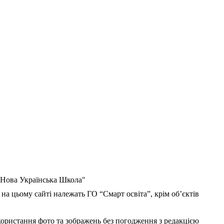
 "Нова Українська Школа"
 на цьому сайті належать ГО “Смарт освіта”, крім об’єктів
користання фото та зображень без погодження з редакцією