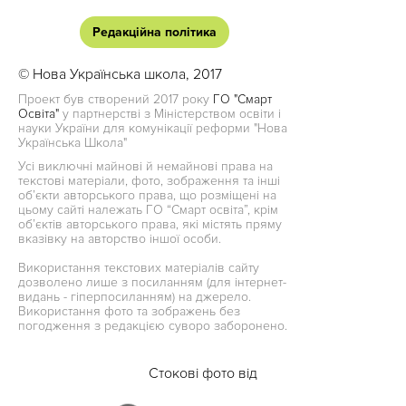
Редакційна політика
© Нова Українська школа, 2017
Проект був створений 2017 року
ГО "Смарт
Освіта"
у партнерстві з Міністерством освіти і
науки України для комунікації реформи "Нова
Українська Школа"
Усі виключні майнові й немайнові права на
текстові матеріали, фото, зображення та інші
об’єкти авторського права, що розміщені на
цьому сайті належать ГО “Смарт освіта”, крім
об’єктів авторського права, які містять пряму
вказівку на авторство іншої особи.
Використання текстових матеріалів сайту
дозволено лише з посиланням (для інтернет-
видань - гіперпосиланням) на джерело.
Використання фото та зображень без
погодження з редакцією суворо заборонено.
Стокові фото від