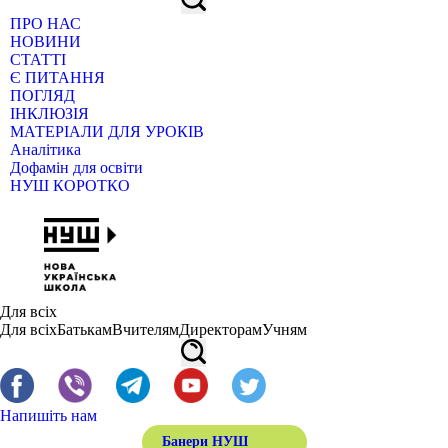
ПРО НАС
НОВИНИ
СТАТТІ
Є ПИТАННЯ
ПОГЛЯД
ІНКЛЮЗІЯ
МАТЕРІАЛИ ДЛЯ УРОКІВ
Аналітика
Дофамін для освіти
НУШ КОРОТКО
Для всіх
Для всіх
Батькам
Вчителям
Директорам
Учням
Напишіть нам
Банери НУШ