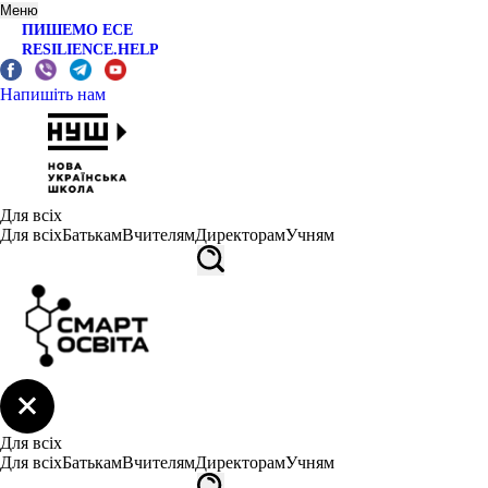
Меню
ПИШЕМО ЕСЕ
RESILIENCE.HELP
Напишіть нам
Для всіх
Для всіх
Батькам
Вчителям
Директорам
Учням
Для всіх
Для всіх
Батькам
Вчителям
Директорам
Учням