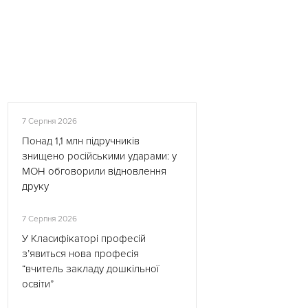
7 Серпня 2026
Понад 1,1 млн підручників
знищено російськими ударами: у
МОН обговорили відновлення
друку
7 Серпня 2026
У Класифікаторі професій
з’явиться нова професія
“вчитель закладу дошкільної
освіти”