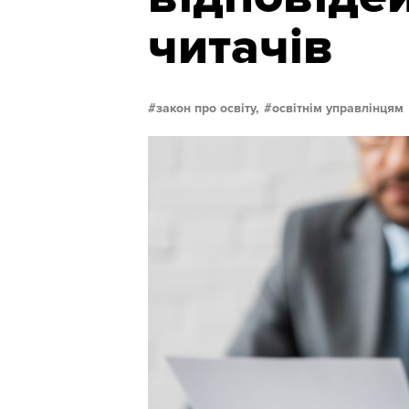
читачів
закон про освіту,
освітнім управлінцям