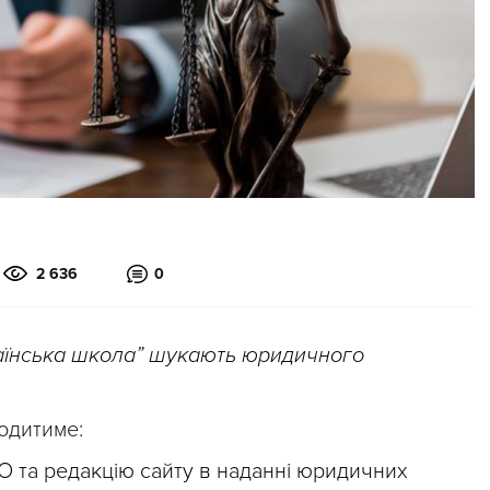
2 636
0
аїнська школа” шукають юридичного
одитиме:
О та редакцію сайту в наданні юридичних