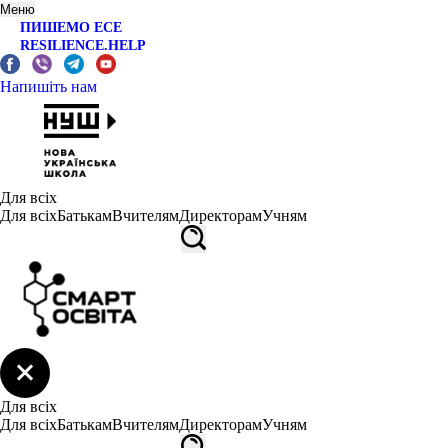
Меню
ПИШЕМО ЕСЕ
RESILIENCE.HELP
Напишіть нам
Для всіх
Для всіх
Батькам
Вчителям
Директорам
Учням
Для всіх
Для всіх
Батькам
Вчителям
Директорам
Учням