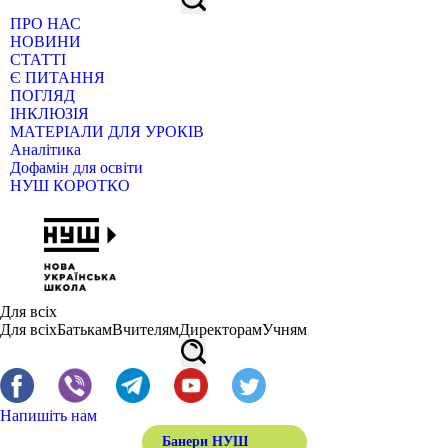
ПРО НАС
НОВИНИ
СТАТТІ
Є ПИТАННЯ
ПОГЛЯД
ІНКЛЮЗІЯ
МАТЕРІАЛИ ДЛЯ УРОКІВ
Аналітика
Дофамін для освіти
НУШ КОРОТКО
Для всіх
Для всіх
Батькам
Вчителям
Директорам
Учням
Напишіть нам
Банери НУШ