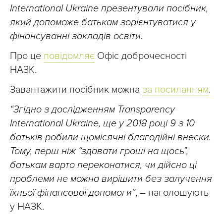
International Ukraine презентували посібник,
який допоможе батькам зорієнтуватися у
фінансуванні закладів освіти.
Про це
повідомляє
Офіс доброчесності
НАЗК.
Завантажити посібник можна
за посиланням
.
“Згідно з дослідженням
Transparency
International Ukraine
, ще у 2018 році 9 з 10
батьків робили щомісячні благодійні внески.
Тому, перш ніж “здавати гроші на щось”,
батькам варто переконатися, чи дійсно ці
проблеми не можна вирішити без залучення
їхньої фінансової допомоги”
, – наголошують
у НАЗК.