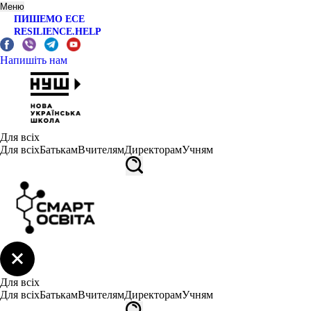
Меню
ПИШЕМО ЕСЕ
RESILIENCE.HELP
Напишіть нам
Для всіх
Для всіх
Батькам
Вчителям
Директорам
Учням
Для всіх
Для всіх
Батькам
Вчителям
Директорам
Учням