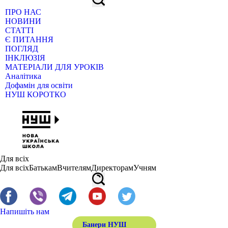
ПРО НАС
НОВИНИ
СТАТТІ
Є ПИТАННЯ
ПОГЛЯД
ІНКЛЮЗІЯ
МАТЕРІАЛИ ДЛЯ УРОКІВ
Аналітика
Дофамін для освіти
НУШ КОРОТКО
Для всіх
Для всіх
Батькам
Вчителям
Директорам
Учням
Напишіть нам
Банери НУШ