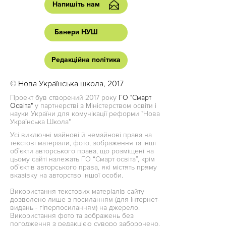
Напишіть нам
Банери НУШ
Редакційна політика
© Нова Українська школа, 2017
Проект був створений 2017 року
ГО "Смарт
Освіта"
у партнерстві з Міністерством освіти і
науки України для комунікації реформи "Нова
Українська Школа"
Усі виключні майнові й немайнові права на
текстові матеріали, фото, зображення та інші
об’єкти авторського права, що розміщені на
цьому сайті належать ГО “Смарт освіта”, крім
об’єктів авторського права, які містять пряму
вказівку на авторство іншої особи.
Використання текстових матеріалів сайту
дозволено лише з посиланням (для інтернет-
видань - гіперпосиланням) на джерело.
Використання фото та зображень без
погодження з редакцією суворо заборонено.