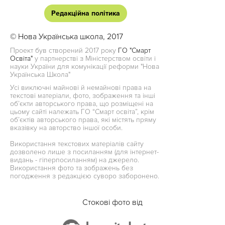
Редакційна політика
© Нова Українська школа, 2017
Проект був створений 2017 року
ГО "Смарт
Освіта"
у партнерстві з Міністерством освіти і
науки України для комунікації реформи "Нова
Українська Школа"
Усі виключні майнові й немайнові права на
текстові матеріали, фото, зображення та інші
об’єкти авторського права, що розміщені на
цьому сайті належать ГО “Смарт освіта”, крім
об’єктів авторського права, які містять пряму
вказівку на авторство іншої особи.
Використання текстових матеріалів сайту
дозволено лише з посиланням (для інтернет-
видань - гіперпосиланням) на джерело.
Використання фото та зображень без
погодження з редакцією суворо заборонено.
Стокові фото від