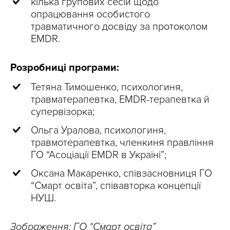
кілька групових сесій щодо
опрацювання особистого
травматичного досвіду за протоколом
EMDR.
Розробниці програми:
Тетяна Тимошенко, психологиня,
травматерапевтка, EMDR-терапевтка й
супервізорка;
Ольга Уралова, психологиня,
травмотерапевтка, членкиня правління
ГО “Асоціації EMDR в Україні”;
Оксана Макаренко, співзасновниця ГО
“Смарт освіта”, співавторка концепції
НУШ.
Зображення: ГО “Смарт освіта”