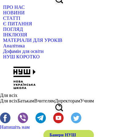
ПРО НАС
НОВИНИ
СТАТТІ
Є ПИТАННЯ
ПОГЛЯД
ІНКЛЮЗІЯ
МАТЕРІАЛИ ДЛЯ УРОКІВ
Аналітика
Дофамін для освіти
НУШ КОРОТКО
Для всіх
Для всіх
Батькам
Вчителям
Директорам
Учням
Напишіть нам
Банери НУШ