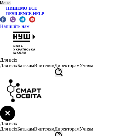
Меню
ПИШЕМО ЕСЕ
RESILIENCE.HELP
Напишіть нам
Для всіх
Для всіх
Батькам
Вчителям
Директорам
Учням
Для всіх
Для всіх
Батькам
Вчителям
Директорам
Учням