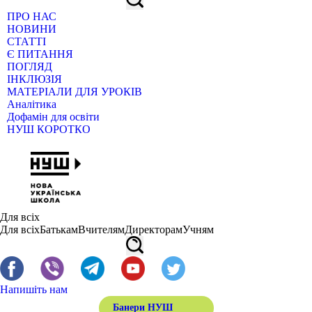
ПРО НАС
НОВИНИ
СТАТТІ
Є ПИТАННЯ
ПОГЛЯД
ІНКЛЮЗІЯ
МАТЕРІАЛИ ДЛЯ УРОКІВ
Аналітика
Дофамін для освіти
НУШ КОРОТКО
Для всіх
Для всіх
Батькам
Вчителям
Директорам
Учням
Напишіть нам
Банери НУШ