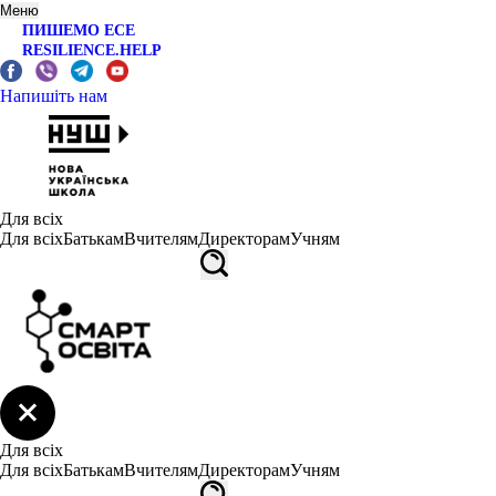
Меню
ПИШЕМО ЕСЕ
RESILIENCE.HELP
Напишіть нам
Для всіх
Для всіх
Батькам
Вчителям
Директорам
Учням
Для всіх
Для всіх
Батькам
Вчителям
Директорам
Учням