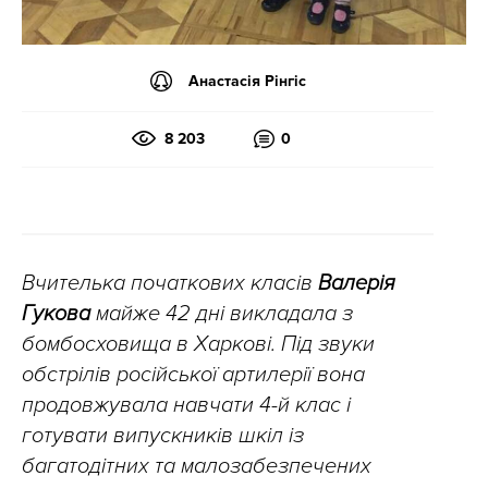
Анастасія Рінгіс
8 203
0
Вчителька початкових класів
Валерія
Гукова
майже 42 дні викладала з
бомбосховища в Харкові. Під звуки
обстрілів російської артилерії вона
продовжувала навчати 4-й клас і
готувати випускників шкіл із
багатодітних та малозабезпечених