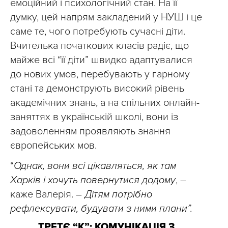
емоційний і психологічний стан. На її
думку, цей напрям закладений у НУШ і це
саме те, чого потребують сучасні діти.
Вчителька початкових класів радіє, що
майже всі “її діти” швидко адаптувалися
до нових умов, перебувають у гарному
стані та демонструють високий рівень
академічних знань, а на спільних онлайн-
заняттях в українській школі, вони із
задоволенням проявляють знання
європейських мов.
“
Однак, вони всі цікавляться, як там
Харків і хочуть повернутися додому
, –
каже Валерія. –
Дітям потрібно
рефлексувати, будувати з ними плани”.
ТРЕТЄ “К”: КОМУНІКАЦІЯ З