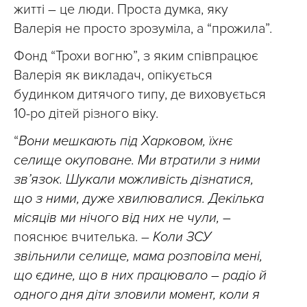
житті – це люди. Проста думка, яку
Валерія не просто зрозуміла, а “прожила”.
Фонд “Трохи вогню”, з яким співпрацює
Валерія як викладач, опікується
будинком дитячого типу, де виховується
10-ро дітей різного віку.
“
Вони мешкають під Харковом, їхнє
селище окуповане. Ми втратили з ними
зв’язок. Шукали можливість дізнатися,
що з ними, дуже хвилювалися. Декілька
місяців ми нічого від них не чули, –
пояснює вчителька. –
Коли ЗСУ
звільнили селище, мама розповіла мені,
що єдине, що в них працювало – радіо й
одного дня діти зловили момент, коли я