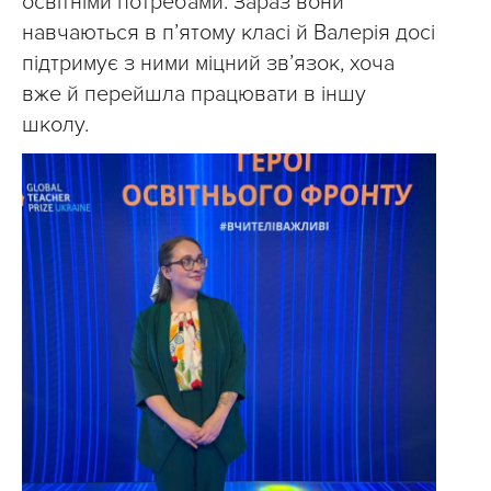
освітніми потребами. Зараз вони
навчаються в п’ятому класі й Валерія досі
підтримує з ними міцний зв’язок, хоча
вже й перейшла працювати в іншу
школу.