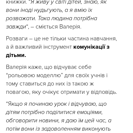
книжки. “
Я живу у світі дітей, знаю, як
вони іноді нудьгують, а я вмію їх
розважати. Така людина потрібна
завжди
“, – сміється Валерія.
Розваги – це не тільки частина навчання,
а й важливий інструмент
комунікації з
дітьми.
Валерія каже, що відчуває себе
“рольовою моделлю” для своїх учнів і
тому ставиться до них із такою ж
повагою, яку очікує отримати у відповідь.
“Я
кщо я починаю урок і відчуваю, що
дітям потрібно поділитися емоціями,
обговорити новини, я даю їм цей час, а
потім вони із задоволенням виконують