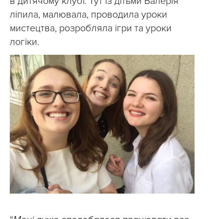
в дитячому клубі. Тут із дітьми Валерія
ліпила, малювала, проводила уроки
мистецтва, розробляла ігри та уроки
логіки.