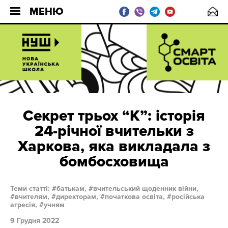
МЕНЮ
Секрет трьох “К”: історія
24-річної вчительки з
Харкова, яка викладала з
бомбосховища
Теми статті:
батькам,
вчительський щоденник війни,
вчителям,
директорам,
початкова освіта,
російська
агресія,
учням
9 Грудня 2022