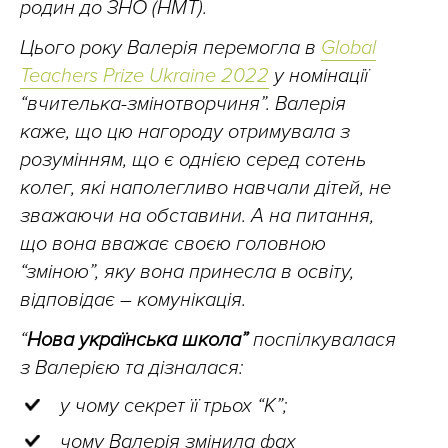
родин до ЗНО (НМТ).
Цього року Валерія перемогла в
Global
Teachers Prize Ukraine 2022
у номінації
“вчителька-змінотворчиня”. Валерія
каже, що цю нагороду отримувала з
розумінням, що є однією серед сотень
колег, які наполегливо навчали дітей, не
зважаючи на обставини. А на питання,
що вона вважає своєю головною
“зміною”, яку вона принесла в освіту,
відповідає – комунікація.
“
Нова українська школа”
поспілкувалася
з Валерією та дізналася:
у чому секрет її трьох “К”;
чому Валерія змінила фах