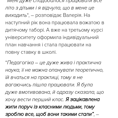
“
Мені дуже сподобалося працювати все
літо з дітьми і я відчула, що в мене це
виходить
“, – розповідає Валерія. На
наступний рік вона працювала вожатою в
дитячому таборі. А вже на третьому курсі
університету оформила індивідуальний
план навчання і стала працювати на
повну ставку в школі.
“
Педагогіка – це дуже жива і практична
наука, її не можна опанувати теоретично,
їй вчаться на практиці, тому я не
вагаючись пішла працювати. Я була
дуже вмотивована, й одразу сказала, що
хочу вести перший клас.
Я зацікавлена
жити поруч із класними людьми, тому
зроблю все, щоб вони такими стали”
, –