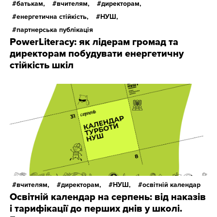
батькам,
вчителям,
директорам,
енергетична стійкість,
НУШ,
партнерська публікація
PowerLiteracy: як лідерам громад та
директорам побудувати енергетичну
стійкість шкіл
вчителям,
директорам,
НУШ,
освітній календар
Освітній календар на серпень: від наказів
і тарифікації до перших днів у школі.