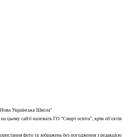
 "Нова Українська Школа"
 на цьому сайті належать ГО “Смарт освіта”, крім об’єктів
користання фото та зображень без погодження з редакцією