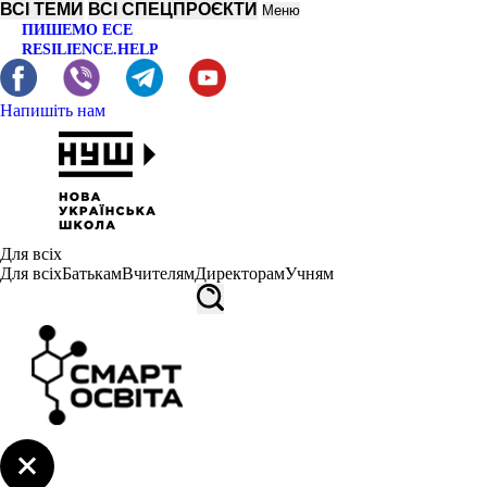
ВСІ ТЕМИ
ВСІ СПЕЦПРОЄКТИ
Меню
ПИШЕМО ЕСЕ
RESILIENCE.HELP
Напишіть нам
Для всіх
Для всіх
Батькам
Вчителям
Директорам
Учням