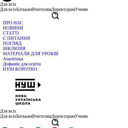
Для всіх
Для всіх
Батькам
Вчителям
Директорам
Учням
ПРО НАС
НОВИНИ
СТАТТІ
Є ПИТАННЯ
ПОГЛЯД
ІНКЛЮЗІЯ
МАТЕРІАЛИ ДЛЯ УРОКІВ
Аналітика
Дофамін для освіти
НУШ КОРОТКО
Для всіх
Для всіх
Батькам
Вчителям
Директорам
Учням