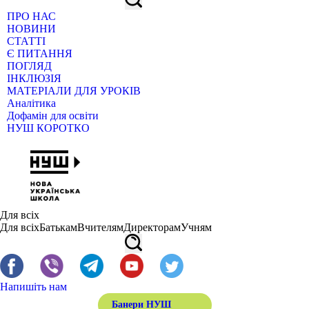
ПРО НАС
НОВИНИ
СТАТТІ
Є ПИТАННЯ
ПОГЛЯД
ІНКЛЮЗІЯ
МАТЕРІАЛИ ДЛЯ УРОКІВ
Аналітика
Дофамін для освіти
НУШ КОРОТКО
Для всіх
Для всіх
Батькам
Вчителям
Директорам
Учням
Напишіть нам
Банери НУШ