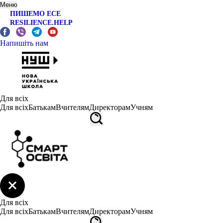
Меню
ПИШЕМО ЕСЕ
RESILIENCE.HELP
Напишіть нам
Для всіх
Для всіх
Батькам
Вчителям
Директорам
Учням
Для всіх
Для всіх
Батькам
Вчителям
Директорам
Учням