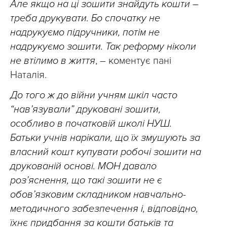
Але якщо на ці зошити знайдуть кошти –
треба друкувати. Бо спочатку не
надрукуємо підручники, потім не
надрукуємо зошити. Так реформу ніколи
не втілимо в життя
, – коментує пані
Наталія.
До того ж до війни учням шкіл часто
“нав’язували” друковані зошити,
особливо в початковій школі НУШ.
Батьки учнів нарікали, що їх змушують за
власний кошт купувати робочі зошити на
друкованій основі. МОН давало
роз’яснення, що такі зошити не є
обов’язковим складником навчально-
методичного забезпечення і, відповідно,
їхнє придбання за кошти батьків та