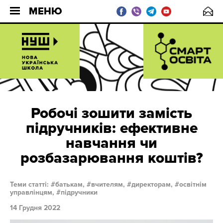
МЕНЮ
Робочі зошити замість
підручників: ефективне
навчання чи
розбазарювання коштів?
Теми статті:
батькам,
вчителям,
директорам,
освітнім
управлінцям,
підручники
14 Грудня 2022