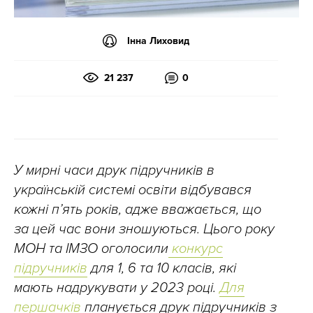
Інна Лиховид
21 237
0
У мирні часи друк підручників в
українській системі освіти відбувався
кожні п’ять років, адже вважається, що
за цей час вони зношуються. Цього року
МОН та ІМЗО оголосили
конкурс
підручників
для 1, 6 та 10 класів, які
мають надрукувати у 2023 році.
Для
першачків
планується друк підручників з