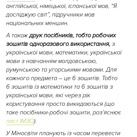
англійської, німецької, іспанської мов, “Я
досліджую світ”, підручники мов
національних меншин.
А також
друк посібників, тобто робочих
зошитів одноразового використання,
з
української мови, математики, української
мови з навчанням молдовською,
румунською та угорськими мовами. Для
кожного предмета – це 6 зошитів. Тобто
6 зошитів із математики та 6 зошитів з
української мови, які через рік
користування просто викидаються (що
таке посібники-робочі зошити, роз’яснює
лист ІМЗО
).
У Міносвіти планують із часом перевести