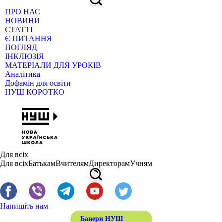
ПРО НАС
НОВИНИ
СТАТТІ
Є ПИТАННЯ
ПОГЛЯД
ІНКЛЮЗІЯ
МАТЕРІАЛИ ДЛЯ УРОКІВ
Аналітика
Дофамін для освіти
НУШ КОРОТКО
Для всіх
Для всіх
Батькам
Вчителям
Директорам
Учням
Напишіть нам
Банери НУШ