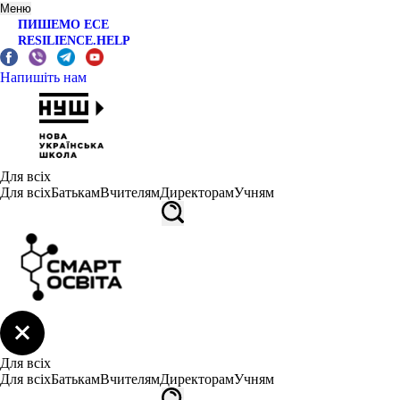
Меню
ПИШЕМО ЕСЕ
RESILIENCE.HELP
Напишіть нам
Для всіх
Для всіх
Батькам
Вчителям
Директорам
Учням
Для всіх
Для всіх
Батькам
Вчителям
Директорам
Учням