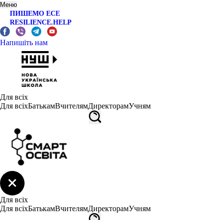
Меню
ПИШЕМО ЕСЕ
RESILIENCE.HELP
Напишіть нам
Для всіх
Для всіх
Батькам
Вчителям
Директорам
Учням
Для всіх
Для всіх
Батькам
Вчителям
Директорам
Учням