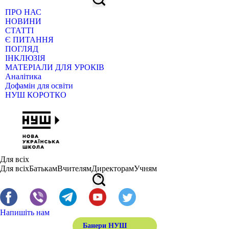
ПРО НАС
НОВИНИ
СТАТТІ
Є ПИТАННЯ
ПОГЛЯД
ІНКЛЮЗІЯ
МАТЕРІАЛИ ДЛЯ УРОКІВ
Аналітика
Дофамін для освіти
НУШ КОРОТКО
Для всіх
Для всіх
Батькам
Вчителям
Директорам
Учням
Напишіть нам
Банери НУШ