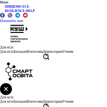
Меню
ПИШЕМО ЕСЕ
RESILIENCE.HELP
Напишіть нам
Для всіх
Для всіх
Батькам
Вчителям
Директорам
Учням
Для всіх
Для всіх
Батькам
Вчителям
Директорам
Учням