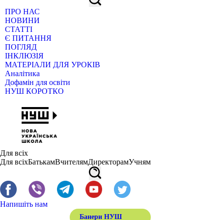
ПРО НАС
НОВИНИ
СТАТТІ
Є ПИТАННЯ
ПОГЛЯД
ІНКЛЮЗІЯ
МАТЕРІАЛИ ДЛЯ УРОКІВ
Аналітика
Дофамін для освіти
НУШ КОРОТКО
Для всіх
Для всіх
Батькам
Вчителям
Директорам
Учням
Напишіть нам
Банери НУШ