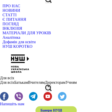
ПРО НАС
НОВИНИ
СТАТТІ
Є ПИТАННЯ
ПОГЛЯД
ІНКЛЮЗІЯ
МАТЕРІАЛИ ДЛЯ УРОКІВ
Аналітика
Дофамін для освіти
НУШ КОРОТКО
Для всіх
Для всіх
Батькам
Вчителям
Директорам
Учням
Напишіть нам
Банери НУШ