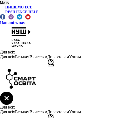
Меню
ПИШЕМО ЕСЕ
RESILIENCE.HELP
Напишіть нам
Для всіх
Для всіх
Батькам
Вчителям
Директорам
Учням
Для всіх
Для всіх
Батькам
Вчителям
Директорам
Учням