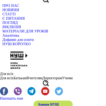
ПРО НАС
НОВИНИ
СТАТТІ
Є ПИТАННЯ
ПОГЛЯД
ІНКЛЮЗІЯ
МАТЕРІАЛИ ДЛЯ УРОКІВ
Аналітика
Дофамін для освіти
НУШ КОРОТКО
Для всіх
Для всіх
Батькам
Вчителям
Директорам
Учням
Напишіть нам
Банери НУШ