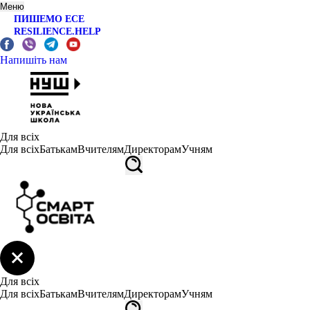
Меню
ПИШЕМО ЕСЕ
RESILIENCE.HELP
Напишіть нам
Для всіх
Для всіх
Батькам
Вчителям
Директорам
Учням
Для всіх
Для всіх
Батькам
Вчителям
Директорам
Учням