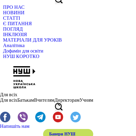
ПРО НАС
НОВИНИ
СТАТТІ
Є ПИТАННЯ
ПОГЛЯД
ІНКЛЮЗІЯ
МАТЕРІАЛИ ДЛЯ УРОКІВ
Аналітика
Дофамін для освіти
НУШ КОРОТКО
Для всіх
Для всіх
Батькам
Вчителям
Директорам
Учням
Напишіть нам
Банери НУШ