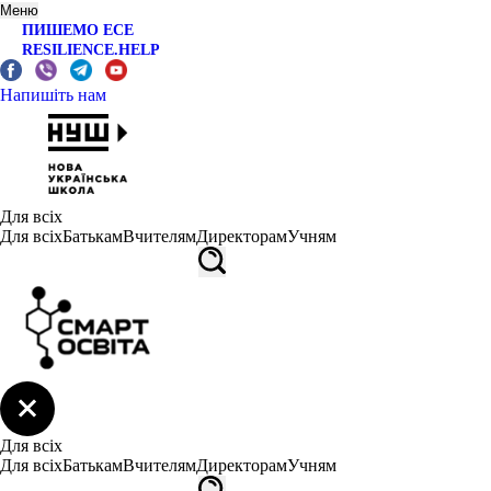
Меню
ПИШЕМО ЕСЕ
RESILIENCE.HELP
Напишіть нам
Для всіх
Для всіх
Батькам
Вчителям
Директорам
Учням
Для всіх
Для всіх
Батькам
Вчителям
Директорам
Учням