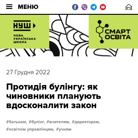
МЕНЮ
27 Грудня 2022
Протидія булінгу: як
чиновники планують
вдосконалити закон
батькам,
булінг,
вчителям,
директорам,
освітнім управлінцям,
учням