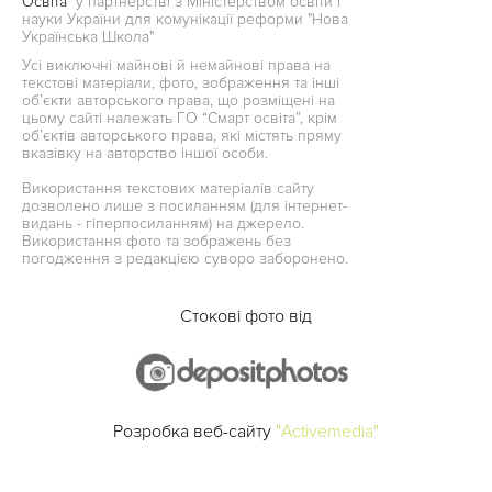
Освіта"
у партнерстві з Міністерством освіти і
науки України для комунікації реформи "Нова
Українська Школа"
Усі виключні майнові й немайнові права на
текстові матеріали, фото, зображення та інші
об’єкти авторського права, що розміщені на
цьому сайті належать ГО “Смарт освіта”, крім
об’єктів авторського права, які містять пряму
вказівку на авторство іншої особи.
Використання текстових матеріалів сайту
дозволено лише з посиланням (для інтернет-
видань - гіперпосиланням) на джерело.
Використання фото та зображень без
погодження з редакцією суворо заборонено.
Стокові фото від
Розробка веб-сайту
"Activemedia"