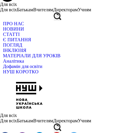
Для всіх
Для всіх
Батькам
Вчителям
Директорам
Учням
ПРО НАС
НОВИНИ
СТАТТІ
Є ПИТАННЯ
ПОГЛЯД
ІНКЛЮЗІЯ
МАТЕРІАЛИ ДЛЯ УРОКІВ
Аналітика
Дофамін для освіти
НУШ КОРОТКО
Для всіх
Для всіх
Батькам
Вчителям
Директорам
Учням