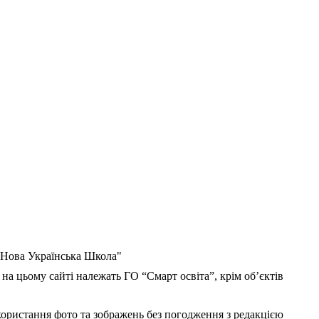
 "Нова Українська Школа"
 на цьому сайті належать ГО “Смарт освіта”, крім об’єктів
користання фото та зображень без погодження з редакцією