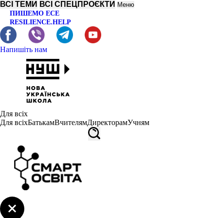
ВСІ ТЕМИ
ВСІ СПЕЦПРОЄКТИ
Меню
ПИШЕМО ЕСЕ
RESILIENCE.HELP
Напишіть нам
Для всіх
Для всіх
Батькам
Вчителям
Директорам
Учням