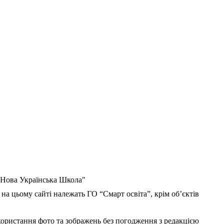
 "Нова Українська Школа"
 на цьому сайті належать ГО “Смарт освіта”, крім об’єктів
користання фото та зображень без погодження з редакцією