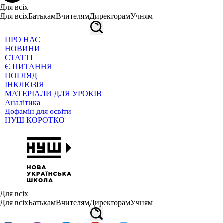
Для всіх
Для всіх
Батькам
Вчителям
Директорам
Учням
ПРО НАС
НОВИНИ
СТАТТІ
Є ПИТАННЯ
ПОГЛЯД
ІНКЛЮЗІЯ
МАТЕРІАЛИ ДЛЯ УРОКІВ
Аналітика
Дофамін для освіти
НУШ КОРОТКО
Для всіх
Для всіх
Батькам
Вчителям
Директорам
Учням