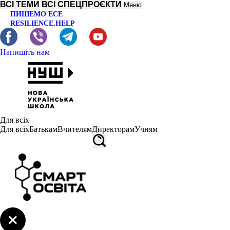
ВСІ ТЕМИ
ВСІ СПЕЦПРОЄКТИ
Меню
ПИШЕМО ЕСЕ
RESILIENCE.HELP
Напишіть нам
Для всіх
Для всіх
Батькам
Вчителям
Директорам
Учням