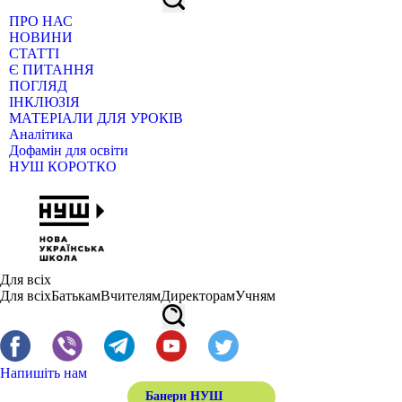
ПРО НАС
НОВИНИ
СТАТТІ
Є ПИТАННЯ
ПОГЛЯД
ІНКЛЮЗІЯ
МАТЕРІАЛИ ДЛЯ УРОКІВ
Аналітика
Дофамін для освіти
НУШ КОРОТКО
Для всіх
Для всіх
Батькам
Вчителям
Директорам
Учням
Напишіть нам
Банери НУШ