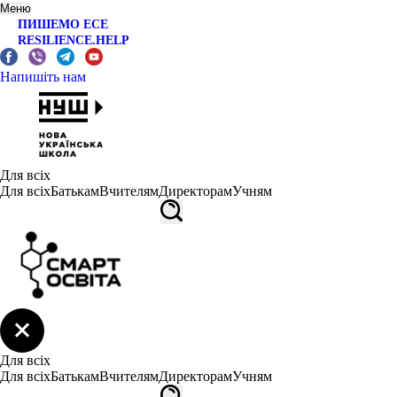
Меню
ПИШЕМО ЕСЕ
RESILIENCE.HELP
Напишіть нам
Для всіх
Для всіх
Батькам
Вчителям
Директорам
Учням
Для всіх
Для всіх
Батькам
Вчителям
Директорам
Учням