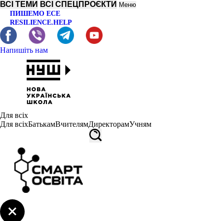
ВСІ ТЕМИ
ВСІ СПЕЦПРОЄКТИ
Меню
ПИШЕМО ЕСЕ
RESILIENCE.HELP
Напишіть нам
Для всіх
Для всіх
Батькам
Вчителям
Директорам
Учням