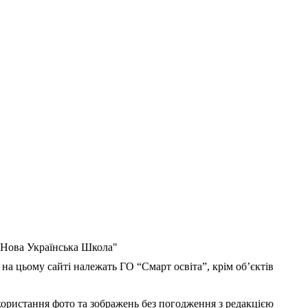
 "Нова Українська Школа"
 на цьому сайті належать ГО “Смарт освіта”, крім об’єктів
користання фото та зображень без погодження з редакцією