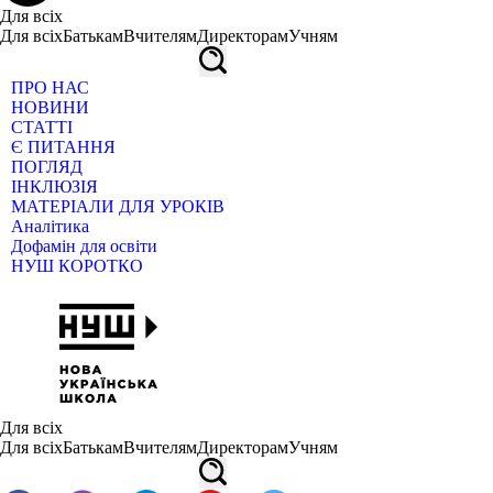
Для всіх
Для всіх
Батькам
Вчителям
Директорам
Учням
ПРО НАС
НОВИНИ
СТАТТІ
Є ПИТАННЯ
ПОГЛЯД
ІНКЛЮЗІЯ
МАТЕРІАЛИ ДЛЯ УРОКІВ
Аналітика
Дофамін для освіти
НУШ КОРОТКО
Для всіх
Для всіх
Батькам
Вчителям
Директорам
Учням