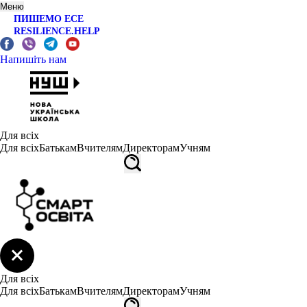
Меню
ПИШЕМО ЕСЕ
RESILIENCE.HELP
Напишіть нам
Для всіх
Для всіх
Батькам
Вчителям
Директорам
Учням
Для всіх
Для всіх
Батькам
Вчителям
Директорам
Учням