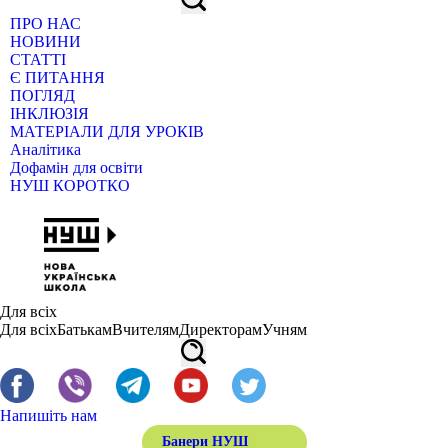
ПРО НАС
НОВИНИ
СТАТТІ
Є ПИТАННЯ
ПОГЛЯД
ІНКЛЮЗІЯ
МАТЕРІАЛИ ДЛЯ УРОКІВ
Аналітика
Дофамін для освіти
НУШ КОРОТКО
Для всіх
Для всіх
Батькам
Вчителям
Директорам
Учням
Напишіть нам
Банери НУШ