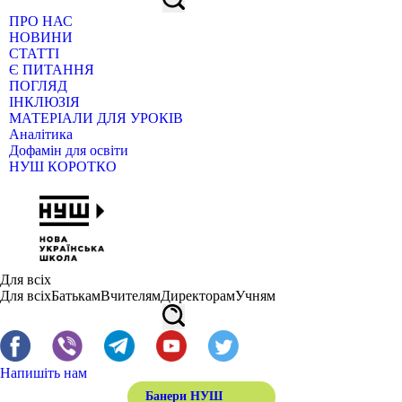
ПРО НАС
НОВИНИ
СТАТТІ
Є ПИТАННЯ
ПОГЛЯД
ІНКЛЮЗІЯ
МАТЕРІАЛИ ДЛЯ УРОКІВ
Аналітика
Дофамін для освіти
НУШ КОРОТКО
Для всіх
Для всіх
Батькам
Вчителям
Директорам
Учням
Напишіть нам
Банери НУШ