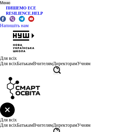
Меню
ПИШЕМО ЕСЕ
RESILIENCE.HELP
Напишіть нам
Для всіх
Для всіх
Батькам
Вчителям
Директорам
Учням
Для всіх
Для всіх
Батькам
Вчителям
Директорам
Учням