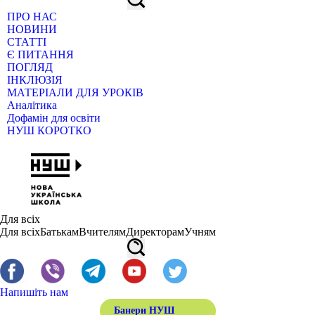
ПРО НАС
НОВИНИ
СТАТТІ
Є ПИТАННЯ
ПОГЛЯД
ІНКЛЮЗІЯ
МАТЕРІАЛИ ДЛЯ УРОКІВ
Аналітика
Дофамін для освіти
НУШ КОРОТКО
Для всіх
Для всіх
Батькам
Вчителям
Директорам
Учням
Напишіть нам
Банери НУШ