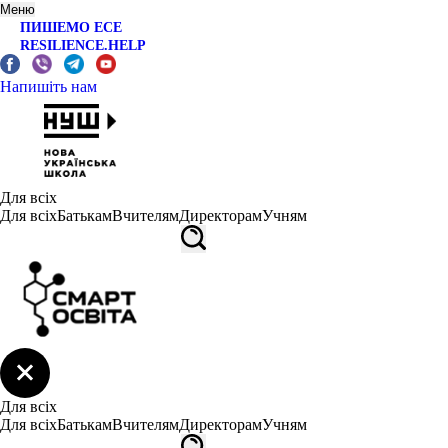
Меню
ПИШЕМО ЕСЕ
RESILIENCE.HELP
Напишіть нам
Для всіх
Для всіх
Батькам
Вчителям
Директорам
Учням
Для всіх
Для всіх
Батькам
Вчителям
Директорам
Учням