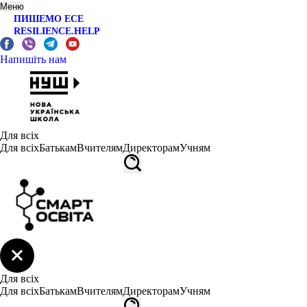
Меню
ПИШЕМО ЕСЕ
RESILIENCE.HELP
Напишіть нам
Для всіх
Для всіх
Батькам
Вчителям
Директорам
Учням
Для всіх
Для всіх
Батькам
Вчителям
Директорам
Учням