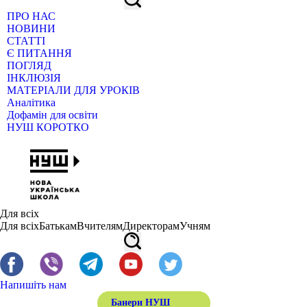
ПРО НАС
НОВИНИ
СТАТТІ
Є ПИТАННЯ
ПОГЛЯД
ІНКЛЮЗІЯ
МАТЕРІАЛИ ДЛЯ УРОКІВ
Аналітика
Дофамін для освіти
НУШ КОРОТКО
Для всіх
Для всіх
Батькам
Вчителям
Директорам
Учням
Напишіть нам
Банери НУШ