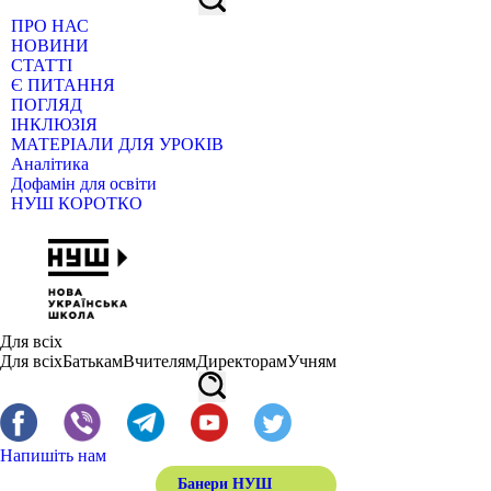
ПРО НАС
НОВИНИ
СТАТТІ
Є ПИТАННЯ
ПОГЛЯД
ІНКЛЮЗІЯ
МАТЕРІАЛИ ДЛЯ УРОКІВ
Аналітика
Дофамін для освіти
НУШ КОРОТКО
Для всіх
Для всіх
Батькам
Вчителям
Директорам
Учням
Напишіть нам
Банери НУШ