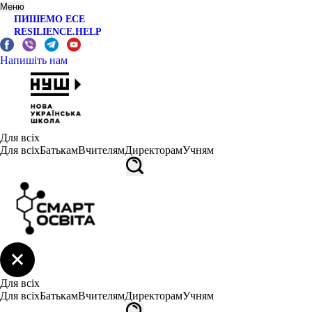
Меню
ПИШЕМО ЕСЕ
RESILIENCE.HELP
Напишіть нам
Для всіх
Для всіх
Батькам
Вчителям
Директорам
Учням
Для всіх
Для всіх
Батькам
Вчителям
Директорам
Учням