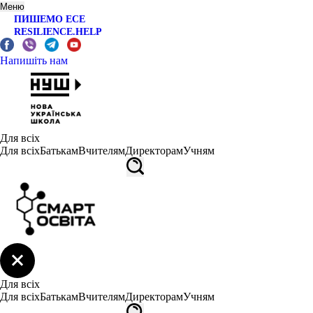
Меню
ПИШЕМО ЕСЕ
RESILIENCE.HELP
Напишіть нам
Для всіх
Для всіх
Батькам
Вчителям
Директорам
Учням
Для всіх
Для всіх
Батькам
Вчителям
Директорам
Учням