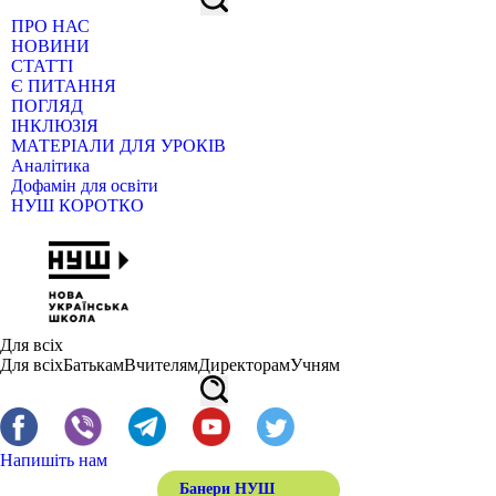
ПРО НАС
НОВИНИ
СТАТТІ
Є ПИТАННЯ
ПОГЛЯД
ІНКЛЮЗІЯ
МАТЕРІАЛИ ДЛЯ УРОКІВ
Аналітика
Дофамін для освіти
НУШ КОРОТКО
Для всіх
Для всіх
Батькам
Вчителям
Директорам
Учням
Напишіть нам
Банери НУШ