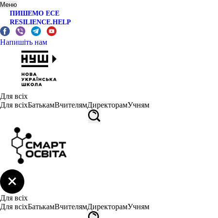
Меню
ПИШЕМО ЕСЕ
RESILIENCE.HELP
Напишіть нам
Для всіх
Для всіх
Батькам
Вчителям
Директорам
Учням
Для всіх
Для всіх
Батькам
Вчителям
Директорам
Учням