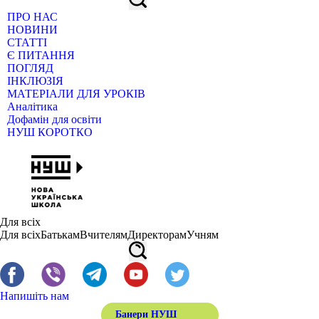
ПРО НАС
НОВИНИ
СТАТТІ
Є ПИТАННЯ
ПОГЛЯД
ІНКЛЮЗІЯ
МАТЕРІАЛИ ДЛЯ УРОКІВ
Аналітика
Дофамін для освіти
НУШ КОРОТКО
Для всіх
Для всіх
Батькам
Вчителям
Директорам
Учням
Напишіть нам
Банери НУШ