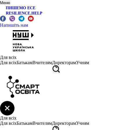
Меню
ПИШЕМО ЕСЕ
RESILIENCE.HELP
Напишіть нам
Для всіх
Для всіх
Батькам
Вчителям
Директорам
Учням
Для всіх
Для всіх
Батькам
Вчителям
Директорам
Учням