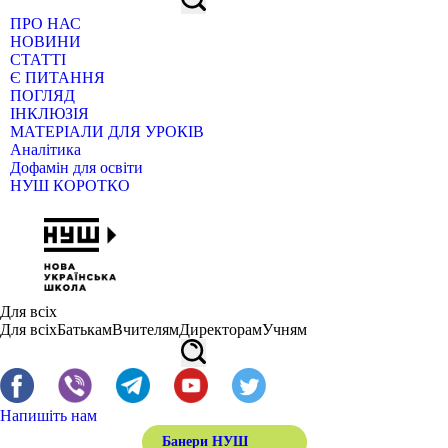
ПРО НАС
НОВИНИ
СТАТТІ
Є ПИТАННЯ
ПОГЛЯД
ІНКЛЮЗІЯ
МАТЕРІАЛИ ДЛЯ УРОКІВ
Аналітика
Дофамін для освіти
НУШ КОРОТКО
Для всіх
Для всіх
Батькам
Вчителям
Директорам
Учням
Напишіть нам
Банери НУШ