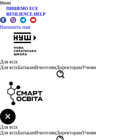
Меню
ПИШЕМО ЕСЕ
RESILIENCE.HELP
Напишіть нам
Для всіх
Для всіх
Батькам
Вчителям
Директорам
Учням
Для всіх
Для всіх
Батькам
Вчителям
Директорам
Учням