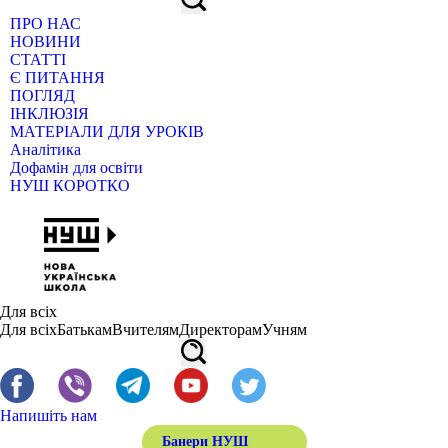
ПРО НАС
НОВИНИ
СТАТТІ
Є ПИТАННЯ
ПОГЛЯД
ІНКЛЮЗІЯ
МАТЕРІАЛИ ДЛЯ УРОКІВ
Аналітика
Дофамін для освіти
НУШ КОРОТКО
Для всіх
Для всіх
Батькам
Вчителям
Директорам
Учням
Напишіть нам
Банери НУШ