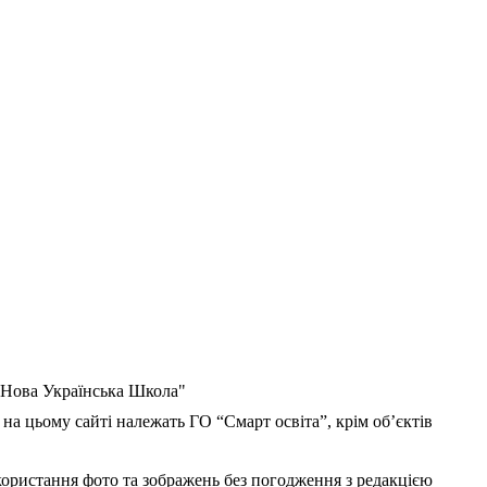
 "Нова Українська Школа"
 на цьому сайті належать ГО “Смарт освіта”, крім об’єктів
користання фото та зображень без погодження з редакцією