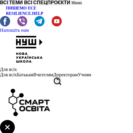
ВСІ ТЕМИ
ВСІ СПЕЦПРОЄКТИ
Меню
ПИШЕМО ЕСЕ
RESILIENCE.HELP
Напишіть нам
Для всіх
Для всіх
Батькам
Вчителям
Директорам
Учням