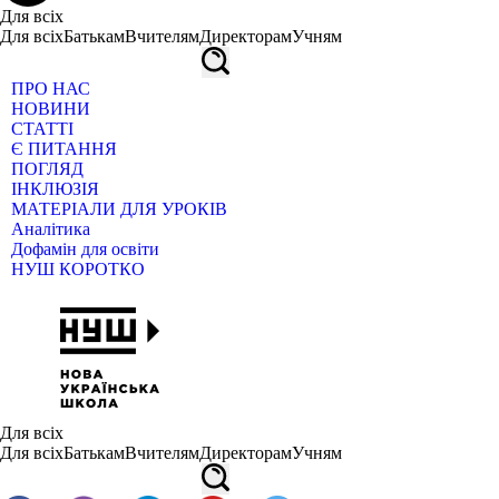
Для всіх
Для всіх
Батькам
Вчителям
Директорам
Учням
ПРО НАС
НОВИНИ
СТАТТІ
Є ПИТАННЯ
ПОГЛЯД
ІНКЛЮЗІЯ
МАТЕРІАЛИ ДЛЯ УРОКІВ
Аналітика
Дофамін для освіти
НУШ КОРОТКО
Для всіх
Для всіх
Батькам
Вчителям
Директорам
Учням