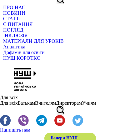
ПРО НАС
НОВИНИ
СТАТТІ
Є ПИТАННЯ
ПОГЛЯД
ІНКЛЮЗІЯ
МАТЕРІАЛИ ДЛЯ УРОКІВ
Аналітика
Дофамін для освіти
НУШ КОРОТКО
Для всіх
Для всіх
Батькам
Вчителям
Директорам
Учням
Напишіть нам
Банери НУШ