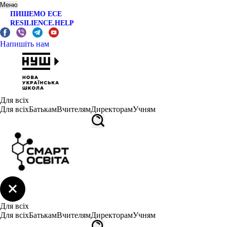
Меню
ПИШЕМО ЕСЕ
RESILIENCE.HELP
Напишіть нам
Для всіх
Для всіх
Батькам
Вчителям
Директорам
Учням
Для всіх
Для всіх
Батькам
Вчителям
Директорам
Учням