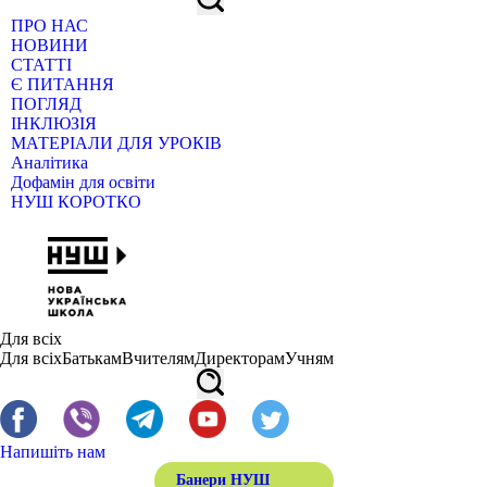
ПРО НАС
НОВИНИ
СТАТТІ
Є ПИТАННЯ
ПОГЛЯД
ІНКЛЮЗІЯ
МАТЕРІАЛИ ДЛЯ УРОКІВ
Аналітика
Дофамін для освіти
НУШ КОРОТКО
Для всіх
Для всіх
Батькам
Вчителям
Директорам
Учням
Напишіть нам
Банери НУШ