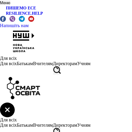
Меню
ПИШЕМО ЕСЕ
RESILIENCE.HELP
Напишіть нам
Для всіх
Для всіх
Батькам
Вчителям
Директорам
Учням
Для всіх
Для всіх
Батькам
Вчителям
Директорам
Учням