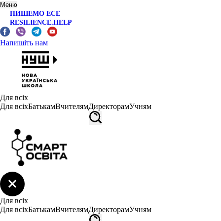
Меню
ПИШЕМО ЕСЕ
RESILIENCE.HELP
Напишіть нам
Для всіх
Для всіх
Батькам
Вчителям
Директорам
Учням
Для всіх
Для всіх
Батькам
Вчителям
Директорам
Учням