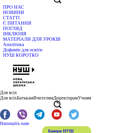
ПРО НАС
НОВИНИ
СТАТТІ
Є ПИТАННЯ
ПОГЛЯД
ІНКЛЮЗІЯ
МАТЕРІАЛИ ДЛЯ УРОКІВ
Аналітика
Дофамін для освіти
НУШ КОРОТКО
Для всіх
Для всіх
Батькам
Вчителям
Директорам
Учням
Напишіть нам
Банери НУШ