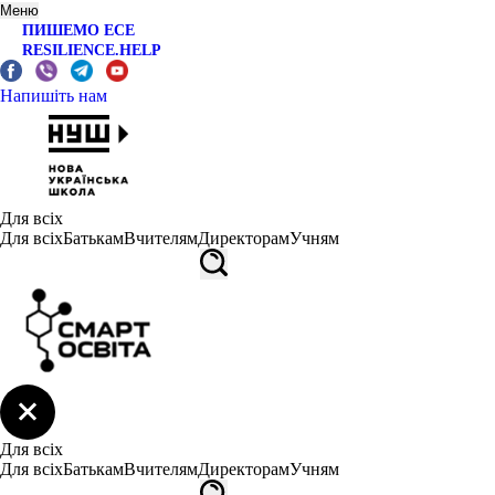
Меню
ПИШЕМО ЕСЕ
RESILIENCE.HELP
Напишіть нам
Для всіх
Для всіх
Батькам
Вчителям
Директорам
Учням
Для всіх
Для всіх
Батькам
Вчителям
Директорам
Учням