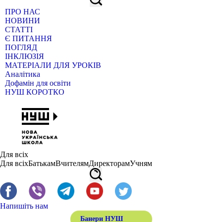
ПРО НАС
НОВИНИ
СТАТТІ
Є ПИТАННЯ
ПОГЛЯД
ІНКЛЮЗІЯ
МАТЕРІАЛИ ДЛЯ УРОКІВ
Аналітика
Дофамін для освіти
НУШ КОРОТКО
Для всіх
Для всіх
Батькам
Вчителям
Директорам
Учням
Напишіть нам
Банери НУШ