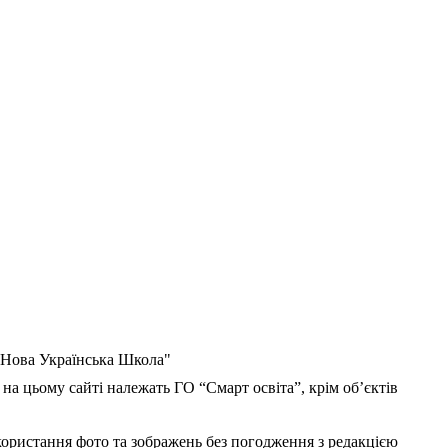
 "Нова Українська Школа"
 на цьому сайті належать ГО “Смарт освіта”, крім об’єктів
користання фото та зображень без погодження з редакцією