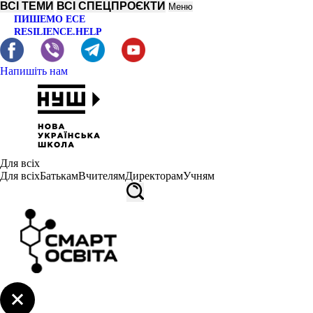
ВСІ ТЕМИ
ВСІ СПЕЦПРОЄКТИ
Меню
ПИШЕМО ЕСЕ
RESILIENCE.HELP
Напишіть нам
Для всіх
Для всіх
Батькам
Вчителям
Директорам
Учням