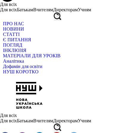
Для всіх
Для всіх
Батькам
Вчителям
Директорам
Учням
ПРО НАС
НОВИНИ
СТАТТІ
Є ПИТАННЯ
ПОГЛЯД
ІНКЛЮЗІЯ
МАТЕРІАЛИ ДЛЯ УРОКІВ
Аналітика
Дофамін для освіти
НУШ КОРОТКО
Для всіх
Для всіх
Батькам
Вчителям
Директорам
Учням